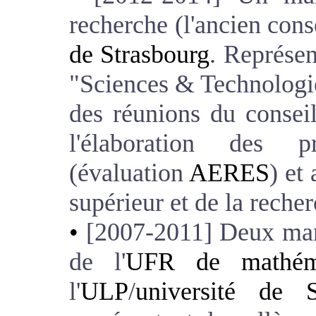
recherche (l'ancien conse
de Strasbourg
. Représen
"Sciences & Technologie"
des réunions du conseil
l'élaboration des pr
(évaluation
AERES
) et
supérieur et de la reche
[2007-2011] Deux mand
de l'
UFR de mathéma
l'
ULP
/
université de S